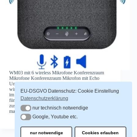
WM03 mit 6 wireless Mikrofone Konferenzraum
Mikrofone Konferenzraum Mikrofon mit Echo
Unterdrückung, lautstarken HiFi Lautsprecher und 6
wireless Mikrofone. Vier Mikrofone befinden sich
EU-DSGVO Datenschutz: Cookie Einstellung
im Hauptgerät das auch als Lade-Docking-Station
Datenschutzerklärung
für beide Erweiterungsmikrofone dient. Mit den
zusätzlichen zwei Erweiterungsmikrofonen kommt
nur technisch notwendige
nur technisch notwendige
man…
Google, Youtube etc.
Redakteur
21. März 2024
Google, Youtube etc.
nur notwendige
Cookies erlauben