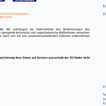
E
D
U
W
i
E