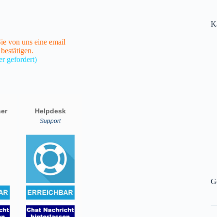
K
e von uns eine email
 bestätigen.
r gefordert)
G