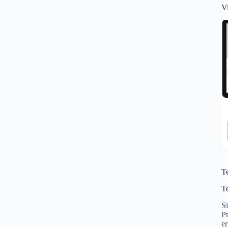
V
T
T
S
Pr
er