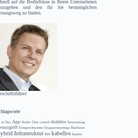
chnell auf die Bedürfnisse in Ihrem Unternehmen
inzugehen und den für Sie bestmöglichen
ösungsweg zu finden.
eschäftsführer
chlagworte
App
drahtlos
l in One
Audio
Chat
control
fernwartung
rnzugriff
Freisprechsystem
Gruppenmeetings
Hardware
ybrid
Infrastruktur
kabellos
ios
kaufen