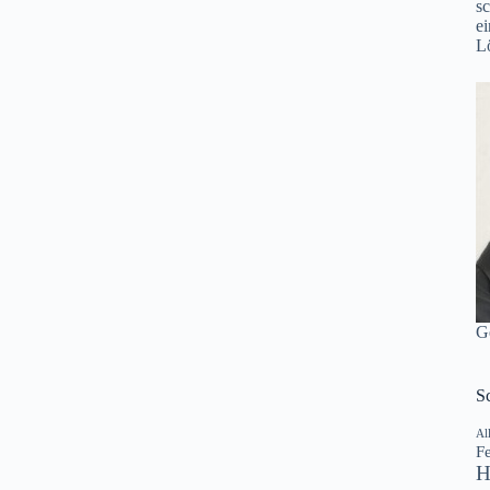
s
e
L
G
S
Al
Fe
H