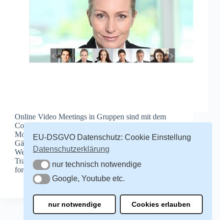
Online Video Meetings in Gruppen sind mit dem
Conference Server Appliance ganz einfach, der
Moderator lät die Teilnehmer per email ein, auch
EU-DSGVO Datenschutz: Cookie Einstellung
Gäste mit Gasteinladung ist möglich. Ihr eigener
Datenschutzerklärung
Webinar Conference Server für Schulungen und
Trainings Video: Vertrieb Sofort-Kontakt: [contact-
nur technisch notwendige
nur technisch notwendige
form-7…
Google, Youtube etc.
Redakteur
16. Januar 2015
Google, Youtube etc.
nur notwendige
Cookies erlauben