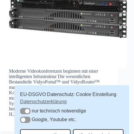
Moderne Videokonferenzen beginnen mit einer
intelligenten Infrastruktur Die wesentlichen
Bestandteile VidyoPortal™ und VidyoRouter™
machen Vidyo™Conferencing zur einzigen
Kollaborationsplattform, die Telepresence für Nutzer
EU-DSGVO Datenschutz: Cookie Einstellung
mobiler Endgeräte, PCs, Raum-, und Telepresence-
Datenschutzerklärung
Systeme gleichermaßen bietet – über jedes
herkömmliche IP-Netz. Durch Nutzung des neuen
nur technisch notwendige
nur technisch notwendige
H.264 SVC (Scalable Video…
Google, Youtube etc.
Redakteur
25. Mai 2011
Google, Youtube etc.