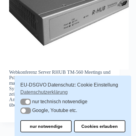
Webkonferenz Server RHUB TM-560 Meetings und
Präsentation in High Speed. Die R-HUB Lösung
macht Meetings einfach und ist eines der schnellsten
EU-DSGVO Datenschutz: Cookie Einstellung
Systeme. Jeder Teilnehmer kann seinen Desktop
Datenschutzerklärung
zeigen oder eine Anwendung und kann nach
Anforderung die Maussteuerung
nur technisch notwendige
nur technisch notwendige
übergeben. Persönliche Gespräche &…
Google, Youtube etc.
Redakteur
29. Mai 2015
Google, Youtube etc.
nur notwendige
Cookies erlauben