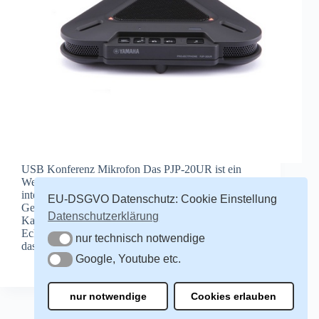
USB Konferenz Mikrofon Das PJP-20UR ist ein
Web-Konferenz-Mikrofon-Lautsprecher mit einer
integrierten speziellen Echounterdrückung. Das
EU-DSGVO Datenschutz: Cookie Einstellung
Gerät wird einfach mit einem PC über ein USB-
Datenschutzerklärung
Kabel verbunden. Eliminiert Ton-Aussetzer und
Echo Ein spezieller Echokompensator sorgt dafür
nur technisch notwendige
nur technisch notwendige
dass kein Echo oder Ton-Aussetzer entstehen.…
Google, Youtube etc.
Redakteur
4. Oktober 2013
Google, Youtube etc.
nur notwendige
Cookies erlauben