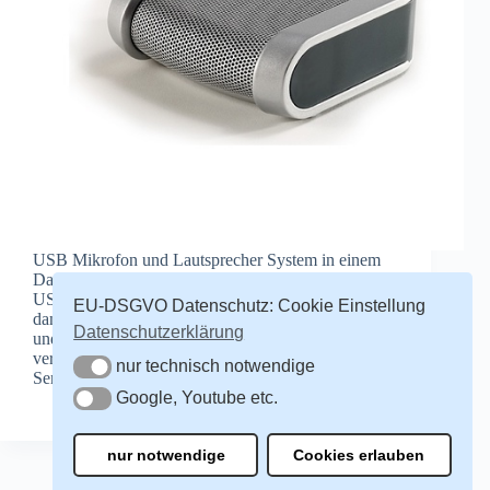
USB Mikrofon und Lautsprecher System in einem
Das Mikrofon wird einfach über das mitgelieferte
USB Kabel am PC oder Notebook angeschlossen,
EU-DSGVO Datenschutz: Cookie Einstellung
damit zählen Rückkopplungen, Pfeiffen, Rauschen
Datenschutzerklärung
und Echo zur Vergangenheit an. Idealerweise auch
verwendbar in Verbindung mit der Conference
nur technisch notwendige
nur technisch notwendige
Server…
Google, Youtube etc.
Redakteur
30. Januar 2015
Google, Youtube etc.
nur notwendige
Cookies erlauben