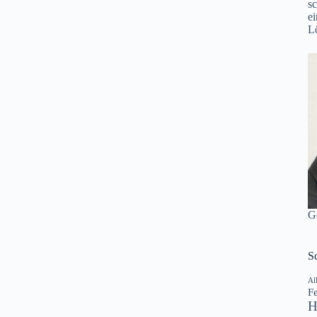
s
e
L
G
S
Al
Fe
H