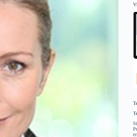
V
T
T
S
Pr
er