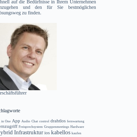
chnell auf die Bedürfnisse in Ihrem Unternehmen
inzugehen und den für Sie bestmöglichen
ösungsweg zu finden.
eschäftsführer
chlagworte
App
drahtlos
l in One
Audio
Chat
control
fernwartung
rnzugriff
Freisprechsystem
Gruppenmeetings
Hardware
ybrid
Infrastruktur
kabellos
ios
kaufen